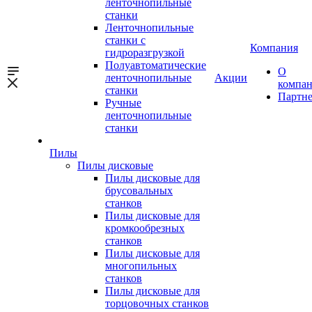
ленточнопильные
станки
Ленточнопильные
станки с
Компания
гидроразгрузкой
Полуавтоматические
О
ленточнопильные
Акции
компа
станки
Партн
Ручные
ленточнопильные
станки
Пилы
Пилы дисковые
Пилы дисковые для
брусовальных
станков
Пилы дисковые для
кромкообрезных
станков
Пилы дисковые для
многопильных
станков
Пилы дисковые для
торцовочных станков