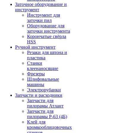
Заточное оборудование и
инструмент
Инструмент для
заточки пил
Оборудование для
заточки инструмента
Корончатые свёрла
HSS
Ручной инструмент
Резаки для шпона и
пластика
Станки
клеенаносящие
Фрезеры
Шлифовальные
машины
Электрорубанки
Запчасти и расходники
Запчасти для
пилорамы Атлант
Запчасти для
пилорамы Р-63 (4Б)
Клей для
кромкооблицовочных
станков