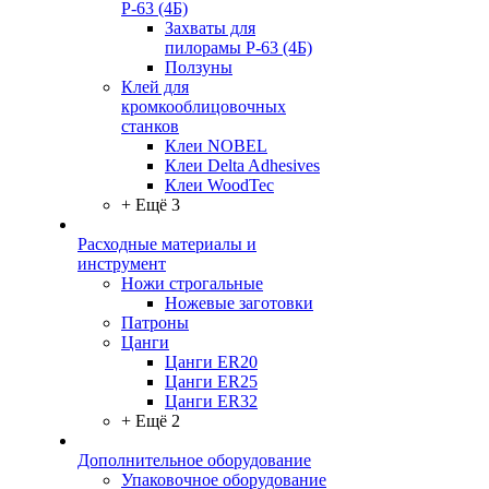
Р-63 (4Б)
Захваты для
пилорамы Р-63 (4Б)
Ползуны
Клей для
кромкооблицовочных
станков
Клеи NOBEL
Клеи Delta Adhesives
Клеи WoodTec
+ Ещё 3
Расходные материалы и
инструмент
Ножи строгальные
Ножевые заготовки
Патроны
Цанги
Цанги ER20
Цанги ER25
Цанги ER32
+ Ещё 2
Дополнительное оборудование
Упаковочное оборудование