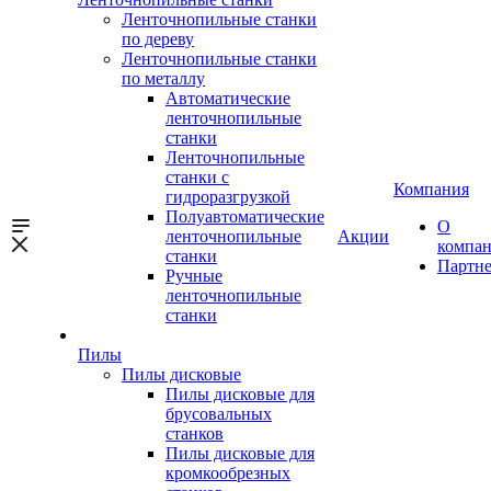
Ленточнопильные станки
по дереву
Ленточнопильные станки
по металлу
Автоматические
ленточнопильные
станки
Ленточнопильные
станки с
Компания
гидроразгрузкой
Полуавтоматические
О
ленточнопильные
Акции
компа
станки
Партн
Ручные
ленточнопильные
станки
Пилы
Пилы дисковые
Пилы дисковые для
брусовальных
станков
Пилы дисковые для
кромкообрезных