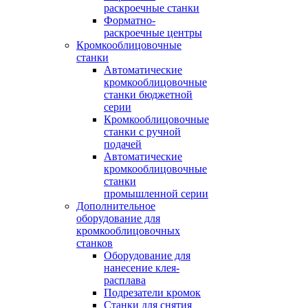
раскроечные станки
Форматно-
раскроечные центры
Кромкооблицовочные
станки
Автоматические
кромкооблицовочные
станки бюджетной
серии
Кромкооблицовочные
станки с ручной
подачей
Автоматические
кромкооблицовочные
станки
промышленной серии
Дополнительное
оборудование для
кромкооблицовочных
станков
Оборудование для
нанесение клея-
расплава
Подрезатели кромок
Станки для снятия