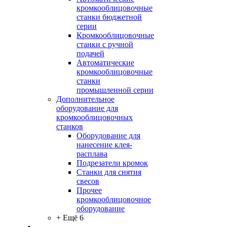
кромкооблицовочные
станки бюджетной
серии
Кромкооблицовочные
станки с ручной
подачей
Автоматические
кромкооблицовочные
станки
промышленной серии
Дополнительное
оборудование для
кромкооблицовочных
станков
Оборудование для
нанесение клея-
расплава
Подрезатели кромок
Станки для снятия
свесов
Прочее
кромкооблицовочное
оборудование
+ Ещё 6