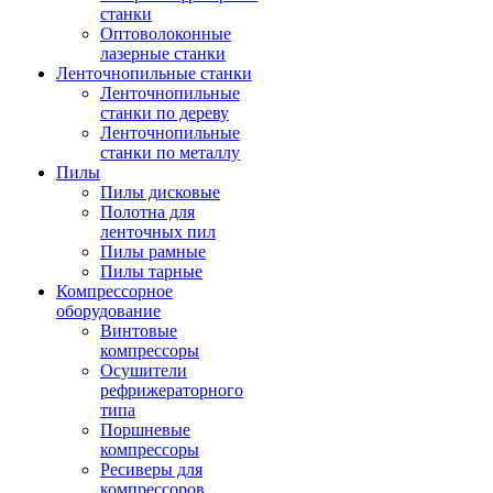
станки
Оптоволоконные
лазерные станки
Ленточнопильные станки
Ленточнопильные
станки по дереву
Ленточнопильные
станки по металлу
Пилы
Пилы дисковые
Полотна для
ленточных пил
Пилы рамные
Пилы тарные
Компрессорное
оборудование
Винтовые
компрессоры
Осушители
рефрижераторного
типа
Поршневые
компрессоры
Ресиверы для
компрессоров