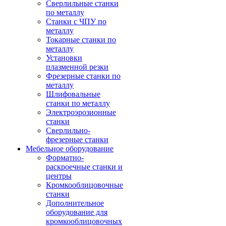
Сверлильные станки
по металлу
Станки с ЧПУ по
металлу
Токарные станки по
металлу
Установки
плазменной резки
Фрезерные станки по
металлу
Шлифовальные
станки по металлу
Электроэрозионные
станки
Сверлильно-
фрезерные станки
Мебельное оборудование
Форматно-
раскроечные станки и
центры
Кромкооблицовочные
станки
Дополнительное
оборудование для
кромкооблицовочных