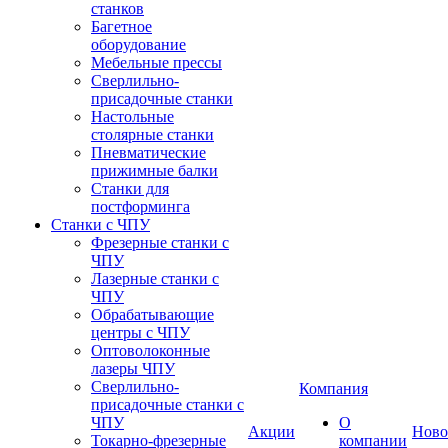
станков
Багетное
оборудование
Мебельные прессы
Сверлильно-
присадочные станки
Настольные
столярные станки
Пневматические
прижимные балки
Станки для
постформинга
Станки с ЧПУ
Фрезерные станки с
ЧПУ
Лазерные станки с
ЧПУ
Обрабатывающие
центры с ЧПУ
Оптоволоконные
лазеры ЧПУ
Сверлильно-
Компания
присадочные станки с
ЧПУ
О
Акции
Ново
Токарно-фрезерные
компании