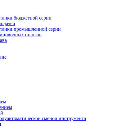
танки бюджетной серии
подачей
станки промышленной серии
лицовочных станков
ава
ние
ием
ением
ой
полуавтоматической сменой инструмента
я