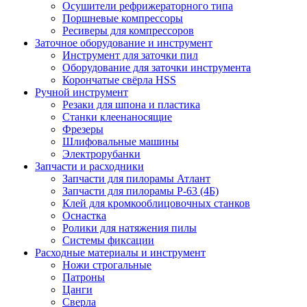
Осушители рефрижераторного типа
Поршневые компрессоры
Ресиверы для компрессоров
Заточное оборудование и инструмент
Инструмент для заточки пил
Оборудование для заточки инструмента
Корончатые свёрла HSS
Ручной инструмент
Резаки для шпона и пластика
Станки клеенаносящие
Фрезеры
Шлифовальные машины
Электрорубанки
Запчасти и расходники
Запчасти для пилорамы Атлант
Запчасти для пилорамы Р-63 (4Б)
Клей для кромкооблицовочных станков
Оснастка
Ролики для натяжения пилы
Системы фиксации
Расходные материалы и инструмент
Ножи строгальные
Патроны
Цанги
Сверла