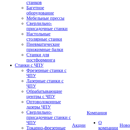
станков
Багетное
оборудование
Мебельные прессы
Сверлильно-
присадочные станки
Настольные
столярные станки
Пневматические
прижимные балки
Станки для
постформинга
Станки с ЧПУ
Фрезерные станки с
ЧПУ
Лазерные станки с
ЧПУ
Обрабатывающие
центры с ЧПУ
Оптоволоконные
лазеры ЧПУ
Сверлильно-
Компания
присадочные станки с
ЧПУ
О
Акции
Ново
Токарно-фрезерные
компании