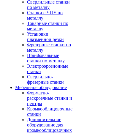
Сверлильные станки
по металлу
Станки с ЧПУ по
металлу
Токарные станки по
металлу
Установки
плазменной резки
Фрезерные станки по
металлу
Шлифовальные
станки по металлу
Электроэрозионные
станки
Сверлильно-
фрезерные станки
Мебельное оборудование
Форматно-
раскроечные станки и
центры
Кромкооблицовочные
станки
Дополнительное
оборудование для
кромкооблицовочных