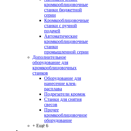
кромкооблицовочные
станки бюджетной
серии
Кромкооблицовочные
станки с ручной
подачей
Автоматические
кромкооблицовочные
станки
промышленной серии
Дополнительное
оборудование для
кромкооблицовочных
станков
Оборудование для
нанесение клея-
расплава
Подрезатели кромок
Станки для снятия
свесов
Прочее
кромкооблицовочное
оборудование
+ Ещё 6