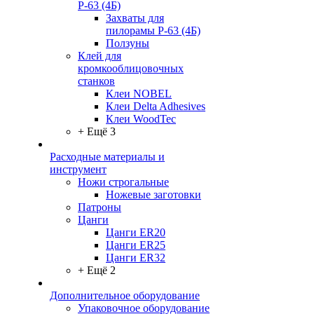
Р-63 (4Б)
Захваты для
пилорамы Р-63 (4Б)
Ползуны
Клей для
кромкооблицовочных
станков
Клеи NOBEL
Клеи Delta Adhesives
Клеи WoodTec
+ Ещё 3
Расходные материалы и
инструмент
Ножи строгальные
Ножевые заготовки
Патроны
Цанги
Цанги ER20
Цанги ER25
Цанги ER32
+ Ещё 2
Дополнительное оборудование
Упаковочное оборудование