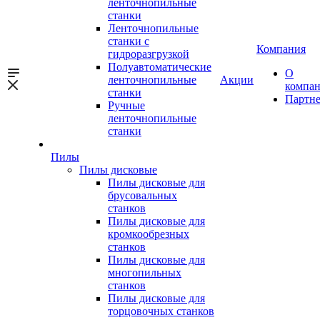
ленточнопильные
станки
Ленточнопильные
станки с
Компания
гидроразгрузкой
Полуавтоматические
О
ленточнопильные
Акции
компа
станки
Партн
Ручные
ленточнопильные
станки
Пилы
Пилы дисковые
Пилы дисковые для
брусовальных
станков
Пилы дисковые для
кромкообрезных
станков
Пилы дисковые для
многопильных
станков
Пилы дисковые для
торцовочных станков