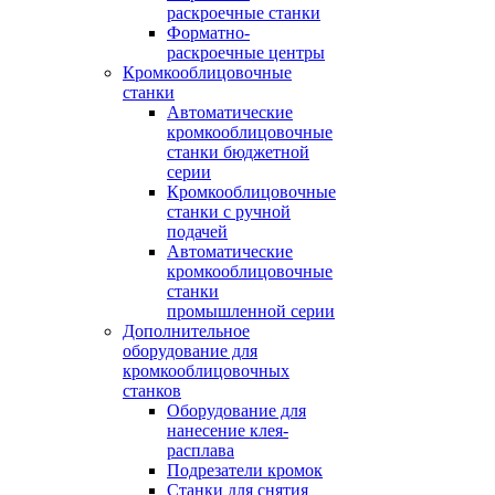
раскроечные станки
Форматно-
раскроечные центры
Кромкооблицовочные
станки
Автоматические
кромкооблицовочные
станки бюджетной
серии
Кромкооблицовочные
станки с ручной
подачей
Автоматические
кромкооблицовочные
станки
промышленной серии
Дополнительное
оборудование для
кромкооблицовочных
станков
Оборудование для
нанесение клея-
расплава
Подрезатели кромок
Станки для снятия