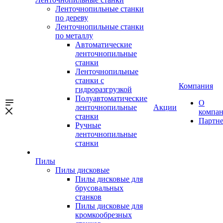
Ленточнопильные станки
по дереву
Ленточнопильные станки
по металлу
Автоматические
ленточнопильные
станки
Ленточнопильные
станки с
Компания
гидроразгрузкой
Полуавтоматические
О
ленточнопильные
Акции
компа
станки
Партн
Ручные
ленточнопильные
станки
Пилы
Пилы дисковые
Пилы дисковые для
брусовальных
станков
Пилы дисковые для
кромкообрезных