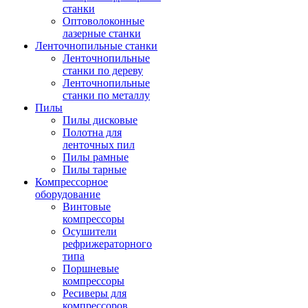
станки
Оптоволоконные
лазерные станки
Ленточнопильные станки
Ленточнопильные
станки по дереву
Ленточнопильные
станки по металлу
Пилы
Пилы дисковые
Полотна для
ленточных пил
Пилы рамные
Пилы тарные
Компрессорное
оборудование
Винтовые
компрессоры
Осушители
рефрижераторного
типа
Поршневые
компрессоры
Ресиверы для
компрессоров