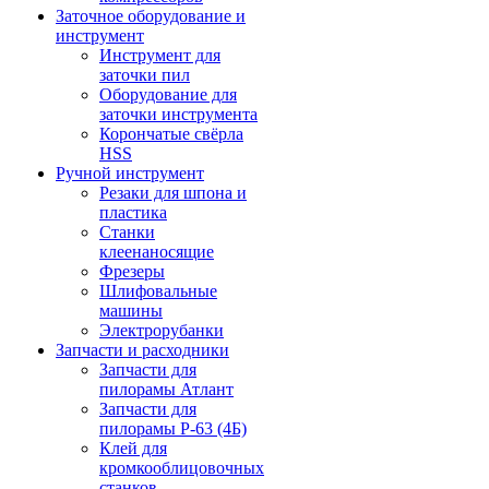
Заточное оборудование и
инструмент
Инструмент для
заточки пил
Оборудование для
заточки инструмента
Корончатые свёрла
HSS
Ручной инструмент
Резаки для шпона и
пластика
Станки
клеенаносящие
Фрезеры
Шлифовальные
машины
Электрорубанки
Запчасти и расходники
Запчасти для
пилорамы Атлант
Запчасти для
пилорамы Р-63 (4Б)
Клей для
кромкооблицовочных
станков