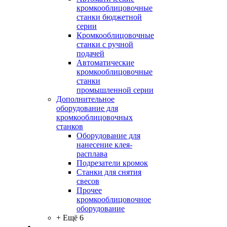
кромкооблицовочные
станки бюджетной
серии
Кромкооблицовочные
станки с ручной
подачей
Автоматические
кромкооблицовочные
станки
промышленной серии
Дополнительное
оборудование для
кромкооблицовочных
станков
Оборудование для
нанесение клея-
расплава
Подрезатели кромок
Станки для снятия
свесов
Прочее
кромкооблицовочное
оборудование
+ Ещё 6