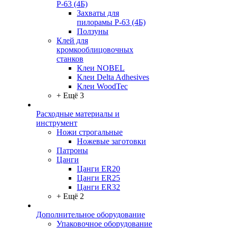
Р-63 (4Б)
Захваты для
пилорамы Р-63 (4Б)
Ползуны
Клей для
кромкооблицовочных
станков
Клеи NOBEL
Клеи Delta Adhesives
Клеи WoodTec
+ Ещё 3
Расходные материалы и
инструмент
Ножи строгальные
Ножевые заготовки
Патроны
Цанги
Цанги ER20
Цанги ER25
Цанги ER32
+ Ещё 2
Дополнительное оборудование
Упаковочное оборудование