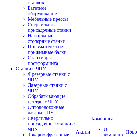
станков
Багетное
оборудование
Мебельные прессы
Сверлильно-
присадочные станки
Настольные
столярные станки
Пневматические
прижимные балки
Станки для
постформинга
Станки с ЧПУ
Фрезерные станки с
ЧПУ
Лазерные станки с
ЧПУ
Обрабатывающие
центры с ЧПУ
Оптоволоконные
лазеры ЧПУ
Сверлильно-
Компания
присадочные станки с
ЧПУ
О
Акции
Ново
Токарно-фрезерные
компании