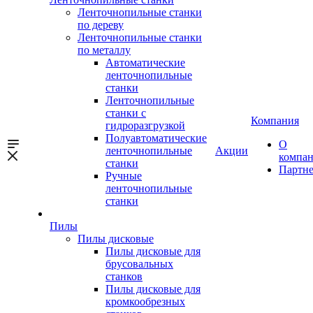
Ленточнопильные станки
по дереву
Ленточнопильные станки
по металлу
Автоматические
ленточнопильные
станки
Ленточнопильные
станки с
Компания
гидроразгрузкой
Полуавтоматические
О
ленточнопильные
Акции
компа
станки
Партн
Ручные
ленточнопильные
станки
Пилы
Пилы дисковые
Пилы дисковые для
брусовальных
станков
Пилы дисковые для
кромкообрезных