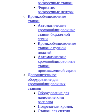
раскроечные станки
Форматно-
раскроечные центры
Кромкооблицовочные
станки
Автоматические
кромкооблицовочные
станки бюджетной
серии
Кромкооблицовочные
станки с ручной
подачей
Автоматические
кромкооблицовочные
станки
промышленной серии
Дополнительное
оборудование для
кромкооблицовочных
станков
Оборудование для
нанесение клея-
расплава
Подрезатели кромок
Станки для снятия