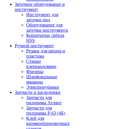
Заточное оборудование и
инструмент
Инструмент для
заточки пил
Оборудование для
заточки инструмента
Корончатые свёрла
HSS
Ручной инструмент
Резаки для шпона и
пластика
Станки
клеенаносящие
Фрезеры
Шлифовальные
машины
Электрорубанки
Запчасти и расходники
Запчасти для
пилорамы Атлант
Запчасти для
пилорамы Р-63 (4Б)
Клей для
кромкооблицовочных
станков