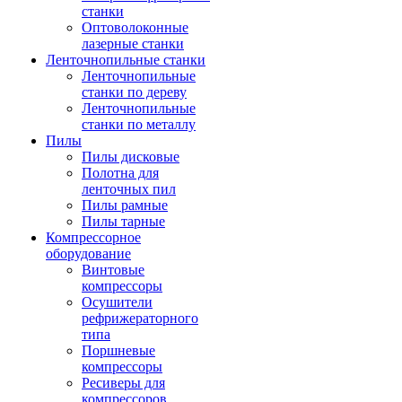
станки
Оптоволоконные
лазерные станки
Ленточнопильные станки
Ленточнопильные
станки по дереву
Ленточнопильные
станки по металлу
Пилы
Пилы дисковые
Полотна для
ленточных пил
Пилы рамные
Пилы тарные
Компрессорное
оборудование
Винтовые
компрессоры
Осушители
рефрижераторного
типа
Поршневые
компрессоры
Ресиверы для
компрессоров