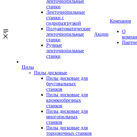
ленточнопильные
станки
Ленточнопильные
станки с
Компания
гидроразгрузкой
Полуавтоматические
О
ленточнопильные
Акции
компа
станки
Партн
Ручные
ленточнопильные
станки
Пилы
Пилы дисковые
Пилы дисковые для
брусовальных
станков
Пилы дисковые для
кромкообрезных
станков
Пилы дисковые для
многопильных
станков
Пилы дисковые для
торцовочных станков