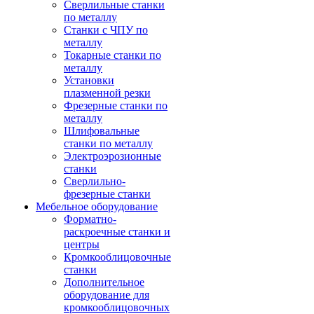
Сверлильные станки
по металлу
Станки с ЧПУ по
металлу
Токарные станки по
металлу
Установки
плазменной резки
Фрезерные станки по
металлу
Шлифовальные
станки по металлу
Электроэрозионные
станки
Сверлильно-
фрезерные станки
Мебельное оборудование
Форматно-
раскроечные станки и
центры
Кромкооблицовочные
станки
Дополнительное
оборудование для
кромкооблицовочных