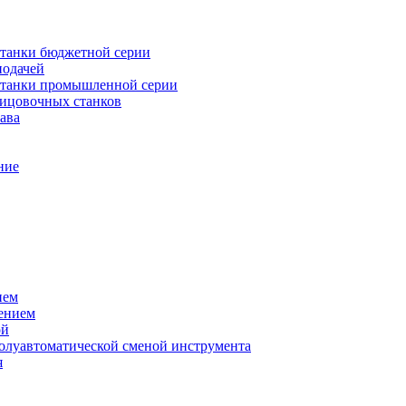
танки бюджетной серии
подачей
станки промышленной серии
лицовочных станков
ава
ние
ием
ением
ой
полуавтоматической сменой инструмента
я