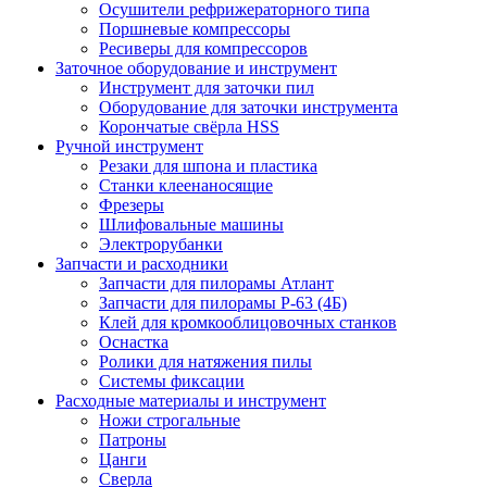
Осушители рефрижераторного типа
Поршневые компрессоры
Ресиверы для компрессоров
Заточное оборудование и инструмент
Инструмент для заточки пил
Оборудование для заточки инструмента
Корончатые свёрла HSS
Ручной инструмент
Резаки для шпона и пластика
Станки клеенаносящие
Фрезеры
Шлифовальные машины
Электрорубанки
Запчасти и расходники
Запчасти для пилорамы Атлант
Запчасти для пилорамы Р-63 (4Б)
Клей для кромкооблицовочных станков
Оснастка
Ролики для натяжения пилы
Системы фиксации
Расходные материалы и инструмент
Ножи строгальные
Патроны
Цанги
Сверла