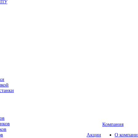
ЧПУ
ки
зкой
станки
ов
анков
Компания
ков
ов
Акции
О компани